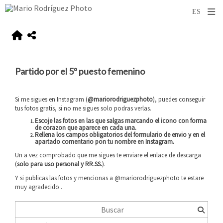
Partido por el 5º puesto femenino
Si me sigues en Instagram (
@mariorodriguezphoto
), puedes conseguir
tus fotos gratis, si no me sigues solo podras verlas.
Escoje las fotos en las que salgas marcando el icono con forma
de corazon que aparece en cada una.
Rellena los campos obligatorios del formulario de envio y
en el
apartado comentario pon tu nombre en Instagram
.
Un a vez comprobado que me sigues te enviare el enlace de descarga
(
solo para uso personal y RR.SS.
).
Y si publicas las fotos y mencionas a @mariorodriguezphoto te estare
muy agradecido
.