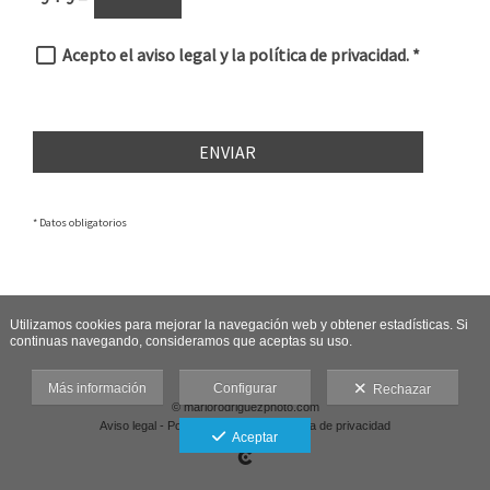
Acepto el aviso legal y la política de privacidad.
*
ENVIAR
* Datos obligatorios
Utilizamos cookies para mejorar la navegación web y obtener estadísticas. Si
continuas navegando, consideramos que aceptas su uso.
Más información
Configurar
Rechazar
© mariorodriguezphoto.com
Aviso legal
-
Política de cookies
-
Política de privacidad
Aceptar