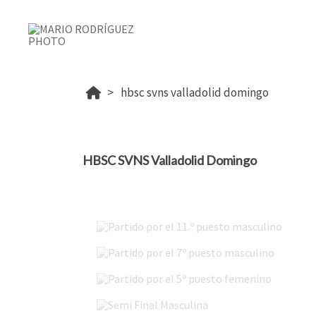
hbsc svns valladolid domingo
HBSC SVNS Valladolid Domingo
Partido por el 11.º puesto masculino
Partido por el 7º puesto masculino
Partido por el 5º puesto femenino
Semi Final Masculina
Semi Final Femenina